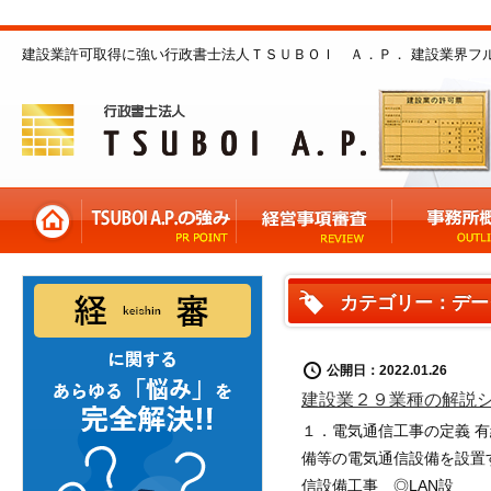
建設業許可取得に強い行政書士法人ＴＳＵＢＯＩ Ａ．Ｐ． 建設業界フ
カテゴリー：デー
公開日：2022.01.26
建設業２９業種の解説
１．電気通信工事の定義 
備等の電気通信設備を設置
信設備工事 ◎LAN設