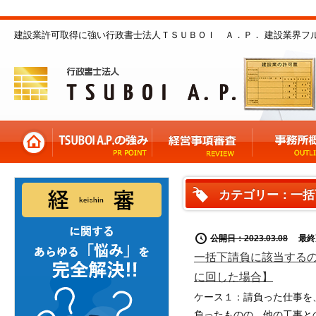
建設業許可取得に強い行政書士法人ＴＳＵＢＯＩ Ａ．Ｐ． 建設業界フ
カテゴリー：一括
公開日：2023.03.08
最終更新
一括下請負に該当する
に回した場合】
ケース１：請負った仕事を
負ったものの、他の工事と