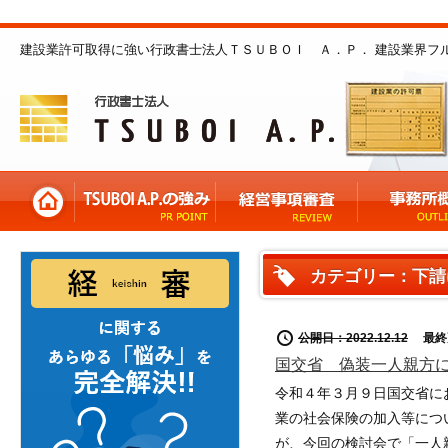
建設業許可取得に強い行政書士法人ＴＳＵＢＯＩ Ａ．Ｐ． 建設業界フ
カテゴリー：下請
公開日：2022.12.12
最終更新
国交省 偽装一人親方
令和４年３月９日国交省に
業の社会保険の加入等につ
が、今回の検討会で「一人