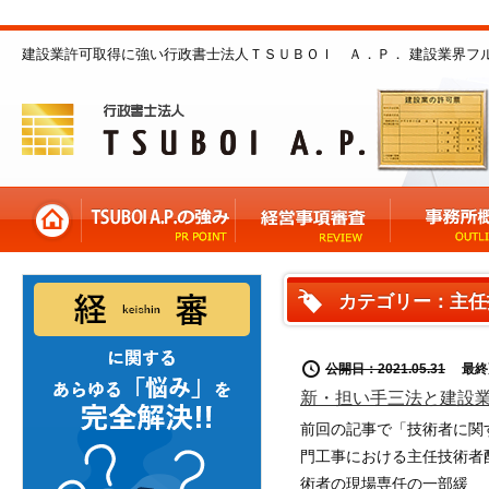
建設業許可取得に強い行政書士法人ＴＳＵＢＯＩ Ａ．Ｐ． 建設業界フ
カテゴリー：主任
公開日：2021.05.31
最終更新
新・担い手三法と建設
前回の記事で「技術者に関
門工事における主任技術者
術者の現場専任の一部緩